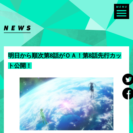
明日から順次第8話がＯＡ！第8話先行カッ
ト公開！